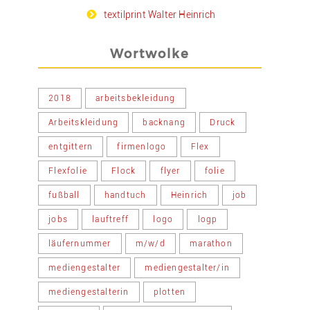
textilprint Walter Heinrich
Wortwolke
2018
arbeitsbekleidung
Arbeitskleidung
backnang
Druck
entgittern
firmenlogo
Flex
Flexfolie
Flock
flyer
folie
fußball
handtuch
Heinrich
job
jobs
lauftreff
logo
logp
läufernummer
m/w/d
marathon
mediengestalter
mediengestalter/in
mediengestalterin
plotten