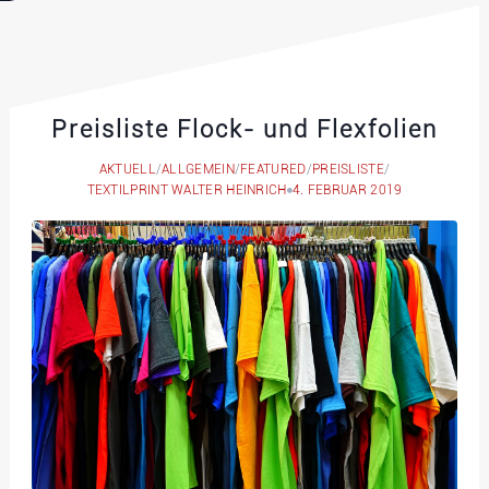
Preisliste Flock- und Flexfolien
AKTUELL
/
ALLGEMEIN
/
FEATURED
/
PREISLISTE
/
TEXTILPRINT WALTER HEINRICH
4. FEBRUAR 2019