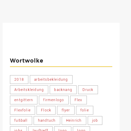
Wortwolke
2018
arbeitsbekleidung
Arbeitskleidung
backnang
Druck
entgittern
firmenlogo
Flex
Flexfolie
Flock
flyer
folie
fußball
handtuch
Heinrich
job
jobs
lauftreff
logo
logp