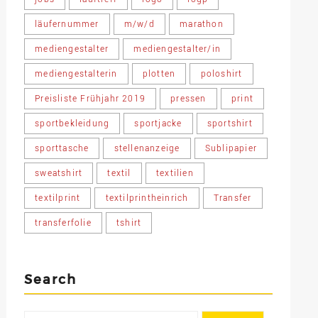
läufernummer
m/w/d
marathon
mediengestalter
mediengestalter/in
mediengestalterin
plotten
poloshirt
Preisliste Frühjahr 2019
pressen
print
sportbekleidung
sportjacke
sportshirt
sporttasche
stellenanzeige
Sublipapier
sweatshirt
textil
textilien
textilprint
textilprintheinrich
Transfer
transferfolie
tshirt
Search