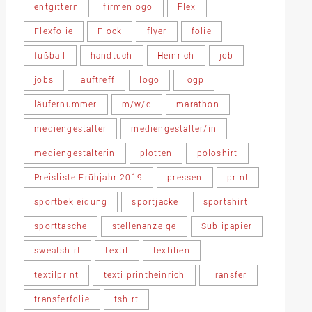
entgittern
firmenlogo
Flex
Flexfolie
Flock
flyer
folie
fußball
handtuch
Heinrich
job
jobs
lauftreff
logo
logp
läufernummer
m/w/d
marathon
mediengestalter
mediengestalter/in
mediengestalterin
plotten
poloshirt
Preisliste Frühjahr 2019
pressen
print
sportbekleidung
sportjacke
sportshirt
sporttasche
stellenanzeige
Sublipapier
sweatshirt
textil
textilien
textilprint
textilprintheinrich
Transfer
transferfolie
tshirt