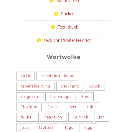
Schriftarten
Sticken
Textildruck
textilprint Walter Heinrich
Wortwolke
2018
arbeitsbekleidung
Arbeitskleidung
backnang
Druck
entgittern
firmenlogo
Flex
Flexfolie
Flock
flyer
folie
fußball
handtuch
Heinrich
job
jobs
lauftreff
logo
logp