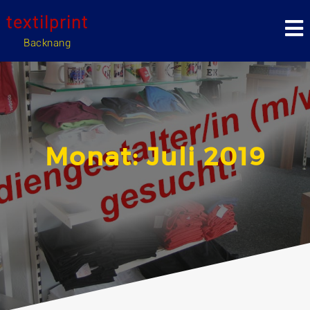
Skip
textilprint
to
content
Backnang
Monat:
Juli 2019