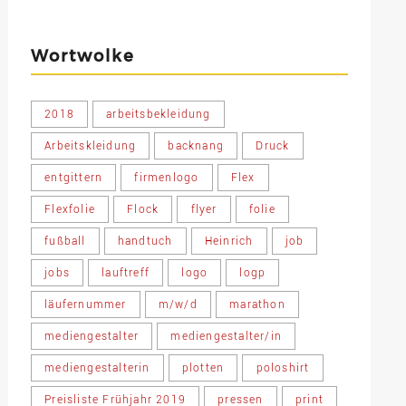
Wortwolke
2018
arbeitsbekleidung
Arbeitskleidung
backnang
Druck
entgittern
firmenlogo
Flex
Flexfolie
Flock
flyer
folie
fußball
handtuch
Heinrich
job
jobs
lauftreff
logo
logp
läufernummer
m/w/d
marathon
mediengestalter
mediengestalter/in
mediengestalterin
plotten
poloshirt
Preisliste Frühjahr 2019
pressen
print