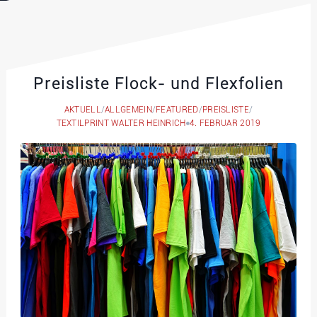
Preisliste Flock- und Flexfolien
AKTUELL
/
ALLGEMEIN
/
FEATURED
/
PREISLISTE
/
TEXTILPRINT WALTER HEINRICH
4. FEBRUAR 2019