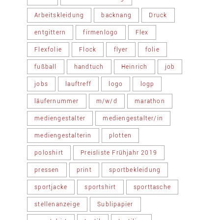
Arbeitskleidung
backnang
Druck
entgittern
firmenlogo
Flex
Flexfolie
Flock
flyer
folie
fußball
handtuch
Heinrich
job
jobs
lauftreff
logo
logp
läufernummer
m/w/d
marathon
mediengestalter
mediengestalter/in
mediengestalterin
plotten
poloshirt
Preisliste Frühjahr 2019
pressen
print
sportbekleidung
sportjacke
sportshirt
sporttasche
stellenanzeige
Sublipapier